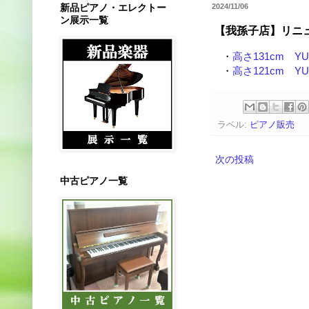
新品ピアノ・エレクトー
2024/11/06
ン展示一覧
【我孫子店】リニュ
・
高さ131cm 
・
高さ121cm 
ラベル:
ピアノ販売
次の投稿
中古ピアノ一覧