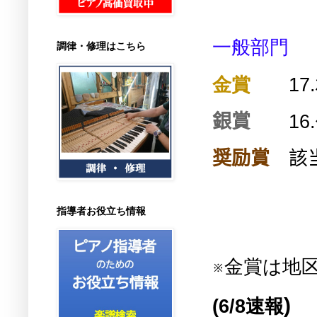
一般部門
調律・修理はこちら
金賞
17.
銀賞
16.
奨励賞
該
指導者お役立ち情報
※金賞は地
)
(
6/8速報