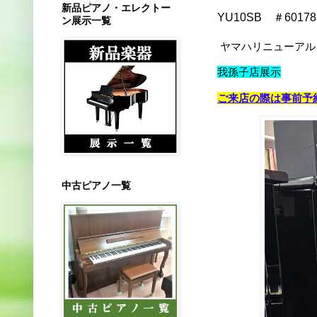
新品ピアノ・エレクトー
YU10SB ＃60178
ン展示一覧
ヤマハリニューアル
我孫子
店展示
ご来店の際は事前予
中古ピアノ一覧