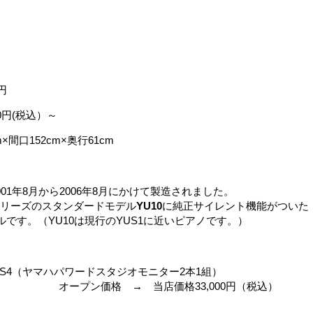
00円
0円(税込）～
×間口152cm×奥行61cm
2001年8月から2006年8月にかけて製造されました。
ーズのスタンダードモデル
YU10
に純正サイレント機能が
ついた
ルです。
（YU10は
現行のYUS1に近いピアノです。
）
S4（ヤマハパワードスタジオモニター2本1組）
 → 当店価格33,000円（税込）