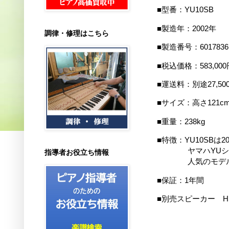
■型番：YU10SB
■製造年：2002年
調律・修理はこちら
■製造番号：6017836
■税込価格：583,0
■運送料：別途27,50
■サイズ：高さ121cm
■重量：238kg
■特徴：YU10SBは
ヤマハYUシリ
指導者お役立ち情報
人気の
モデ
■保証：1年間
■別売スピーカー H
オープン価格